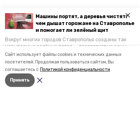
Машины портят, а деревья чистят:
чем дышат горожане на Ставрополье
и помогает ли зелёный щит
Вокруг многих городов Ставрополья созданы так
называемые зелёные пояса — лесопарковые зоны,
снижающие негативное воздействие выхлопных
Сайт использует файлы cookies и технических данных
газов на атмосферу. Справляются ли они с
посетителей.
Продолжая пользоваться сайтом, Вы
постоянно растущим потоком автотранспорта и
соглашаетесь с
Политикой конфиденциальности
каким воздухом дышат жители края, узнала
Принять
корреспондент «Победы26».
Разделы
Новости
Статьи
О компании
Документы