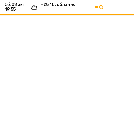
сб, 08 авг.
+
28
°С,
облачно
19:55