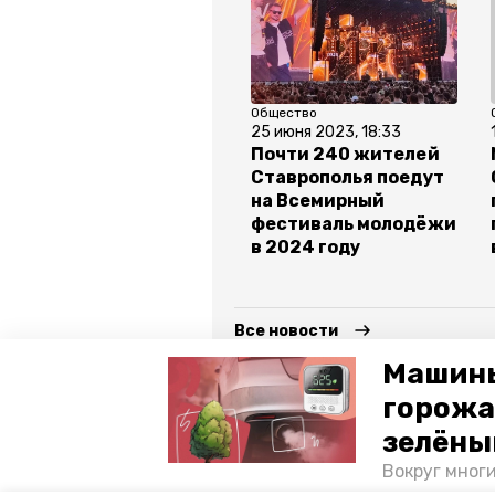
Общество
25 июня 2023, 18:33
Почти 240 жителей
Ставрополья поедут
на Всемирный
фестиваль молодёжи
в 2024 году
Все новости
Машины
горожа
ставропольский край
влади
зелёны
минмолодёжи ск
Вокруг мног