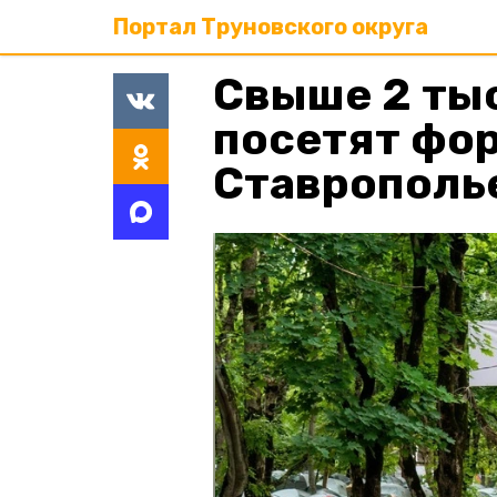
Портал Труновского округа
Свыше 2 тыс
посетят фо
Ставрополь