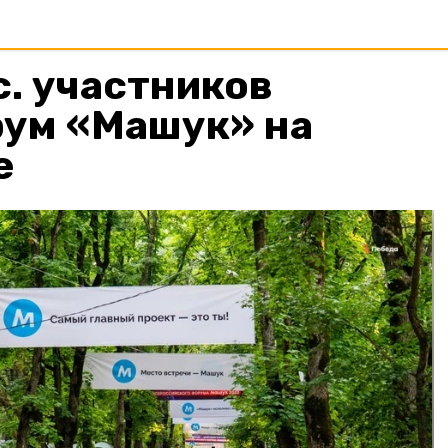
. участников
рум «Машук» на
е