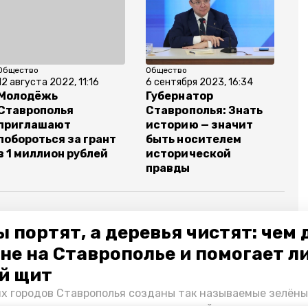
Общество
Общество
12 августа 2022, 11:16
6 сентября 2023, 16:34
Молодёжь
Губернатор
Ставрополья
Ставрополья: Знать
приглашают
историю — значит
побороться за грант
быть носителем
в 1 миллион рублей
исторической
правды
 портят, а деревья чистят: чем
не на Ставрополье и помогает л
мир владимиров
форум
машук
й щит
их городов Ставрополья созданы так называемые зелёны