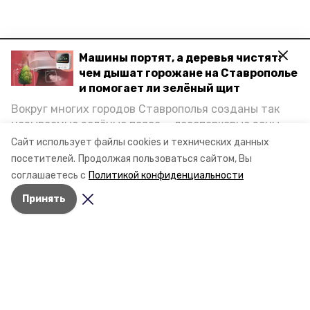
Машины портят, а деревья чистят:
Разделы
чем дышат горожане на Ставрополье
Новости
и помогает ли зелёный щит
Статьи
Вокруг многих городов Ставрополья созданы так
называемые зелёные пояса — лесопарковые зоны,
снижающие негативное воздействие выхлопных
О компании
Сайт использует файлы cookies и технических данных
газов на атмосферу. Справляются ли они с
Документы
посетителей.
Продолжая пользоваться сайтом, Вы
постоянно растущим потоком автотранспорта и
соглашаетесь с
Политикой конфиденциальности
Контактная информация
каким воздухом дышат жители края, узнала
Принять
корреспондент «Победы26».
Мы в соцсетях
© 2015 — 2025 «Труновский
информационный портал»
16+