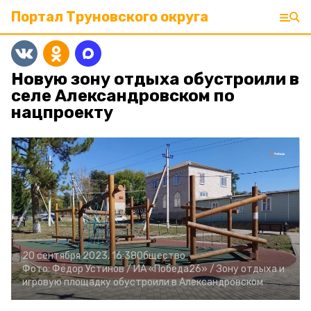
Портал Труновского округа
Новую зону отдыха обустроили в
селе Александровском по
нацпроекту
20 сентября 2023, 16:38
Общество
Фото:
Фёдор Устинов /
ИА «Победа26» /
Зону отдыха и
игровую площадку обустроили в Александровском