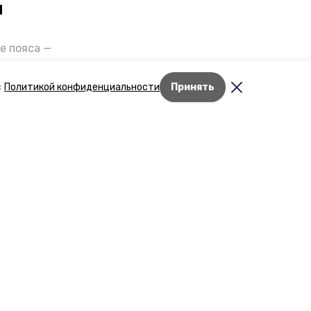
и
е пояса —
газов на
отранспорта
с
Политикой конфиденциальности
Принять
ды26».