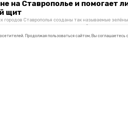
не на Ставрополье и помогает л
й щит
их городов Ставрополья созданы так называемые зелёны
е зоны, снижающие негативное воздействие выхлопных 
Справляются ли они с постоянно растущим потоком авт
посетителей.
Продолжая пользоваться сайтом, Вы соглашаетесь 
духом дышат жители края, узнала корреспондент «Побе
ании
Мы в соцсетях
нты
ная информация
рмационный портал»
ионное агентство»