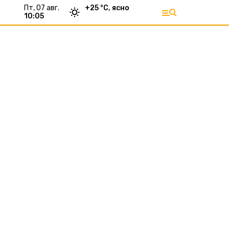
пт, 07 авг.
+
25
°С,
ясно
10:05