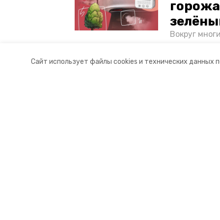
горожа
зелёны
Вокруг мног
лесопарковы
атмосферу. 
Сайт использует файлы cookies и технических данных 
и каким воз
Разделы
О комп
Новости
Докуме
Статьи
Контакт
© 2015 — 2025 «Труновский инфо
16+
Учредитель ГАУ СК «Ставропольское краевое информац
Главный редактор Тимченко М.П.
+7 (86-52) 33-51-05