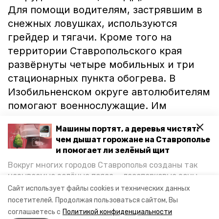
Для помощи водителям, застрявшим в
снежных ловушках, используются
грейдер и тягачи. Кроме того на
территории Ставропольского края
развёрнуты четыре мобильных и три
стационарных пункта обогрева. В
Изобильненском округе автолюбителям
помогают военнослужащие. Им
предоставляют горячие питание и
Машины портят, а деревья чистят:
место для временного размещения.
чем дышат горожане на Ставрополье
и помогает ли зелёный щит
Ранее портал Труновского района
Вокруг многих городов Ставрополья созданы так
сообщал, что из-за непогоды в
называемые зелёные пояса — лесопарковые зоны,
Ставропольском крае
была расширена
снижающие негативное воздействие выхлопных
Сайт использует файлы cookies и технических данных
газов на атмосферу. Справляются ли они с
зона ограничений.
посетителей.
Продолжая пользоваться сайтом, Вы
постоянно растущим потоком автотранспорта и
соглашаетесь с
Политикой конфиденциальности
каким воздухом дышат жители края, узнала