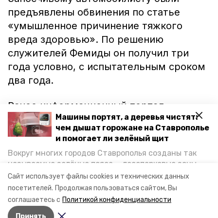
предъявлены обвинения по статье
«умышленное причинение тяжкого
вреда здоровью». По решению
служителей Фемиды он получил три
года условно, с испытательным сроком
два года.
Ранее информационный портал
Машины портят, а деревья чистят:
Труновского района сообщал, что
чем дышат горожане на Ставрополье
жительнице села Обильного
и помогает ли зелёный щит
предъявлены обвинения
по аналогичной
Вокруг многих городов Ставрополья созданы так
статье. Она ударила своего
называемые зелёные пояса — лесопарковые зоны,
четырёхмесячного малыша. Плач
снижающие негативное воздействие выхлопных
Сайт использует файлы cookies и технических данных
газов на атмосферу. Справляются ли они с
ребёнка раздражал горе-мамашу.
посетителей.
Продолжая пользоваться сайтом, Вы
постоянно растущим потоком автотранспорта и
соглашаетесь с
Политикой конфиденциальности
каким воздухом дышат жители края, узнала
Принять
корреспондент «Победы26».