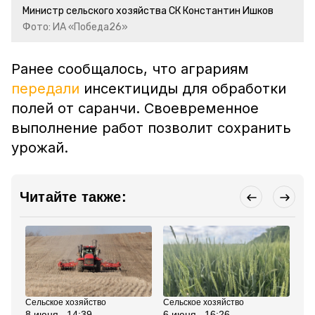
Министр сельского хозяйства СК Константин Ишков
Фото: ИА «Победа26»
Ранее сообщалось, что аграриям
передали
инсектициды для обработки
полей от саранчи. Своевременное
выполнение работ позволит сохранить
урожай.
Читайте также:
Сельское хозяйство
Сельское хозяйство
Сел
8 июня , 14:39
6 июня , 16:26
23