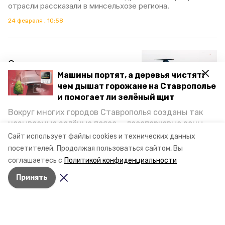
отрасли рассказали в минсельхозе региона.
24 февраля , 10:58
Ставрополье вновь
Машины портят, а деревья чистят:
привлечёт самолёт для
чем дышат горожане на Ставрополье
искусственного вызова
и помогает ли зелёный щит
осадков
Вокруг многих городов Ставрополья созданы так
называемые зелёные пояса — лесопарковые зоны,
В Ставропольском крае обсудили подготовку к началу
весенних полевых работ. Один из вопросов касался
снижающие негативное воздействие выхлопных
Сайт использует файлы cookies и технических данных
привлечения самолёта по искусственному вызову
газов на атмосферу. Справляются ли они с
посетителей.
Продолжая пользоваться сайтом, Вы
осадков, сообщили в правительстве региона.
постоянно растущим потоком автотранспорта и
соглашаетесь с
Политикой конфиденциальности
каким воздухом дышат жители края, узнала
16 февраля , 14:34
Принять
корреспондент «Победы26».
99% озимых находятся в
хорошем состоянии —