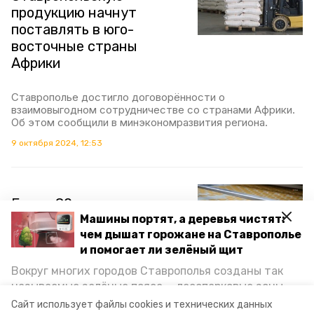
продукцию начнут
поставлять в юго-
восточные страны
Африки
Ставрополье достигло договорённости о
взаимовыгодном сотрудничестве со странами Африки.
Об этом сообщили в минэкономразвития региона.
9 октября 2024, 12:53
Более 80 новых
наименований продукции
Машины портят, а деревья чистят:
чем дышат горожане на Ставрополье
начали выпускать
и помогает ли зелёный щит
предприятия Ставрополья
Вокруг многих городов Ставрополья созданы так
называемые зелёные пояса — лесопарковые зоны,
Пищевая и перерабатывающая промышленность
региона наращивает производство и расширяет
снижающие негативное воздействие выхлопных
Сайт использует файлы cookies и технических данных
номенклатуру. Об этом сообщили в минэкономразвития