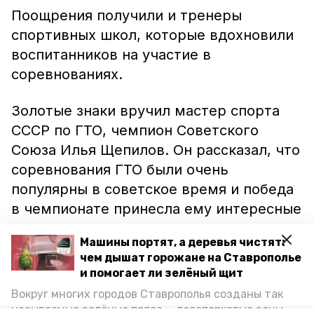
Поощрения получили и тренеры
спортивных школ, которые вдохновили
воспитанников на участие в
соревнованиях.
Золотые знаки вручил мастер спорта
СССР по ГТО, чемпион Советского
Союза Илья Щепилов. Он рассказал, что
соревнования ГТО были очень
популярны в советское время и победа
в чемпионате принесла ему интересные
встречи со знаменитыми спортсменами
Машины портят, а деревья чистят:
страны.
чем дышат горожане на Ставрополье
и помогает ли зелёный щит
Ранее информационный портал
Вокруг многих городов Ставрополья созданы так
Труновского района сообщал, что
называемые зелёные пояса — лесопарковые зоны,