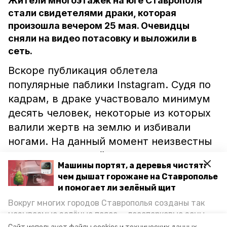
Жители многоэтажек на юге Ставрополя
стали свидетелями драки, которая
произошла вечером 25 мая. Очевидцы
сняли на видео потасовку и выложили в
сеть.
Вскоре публикация облетела
популярные паблики Instagram. Судя по
кадрам, в драке участвовало минимум
десять человек, некоторые из которых
валили жертв на землю и избивали
ногами. На данный момент неизвестны
причины массовой потасовки.
Машины портят, а деревья чистят:
чем дышат горожане на Ставрополье
В отделе МВД по Ставрополю
и помогает ли зелёный щит
сообщили, что сейчас правоохранители
Вокруг многих городов Ставрополья созданы так
проводят проверку и устанавливают
называемые зелёные пояса — лесопарковые зоны,
обстоятельства конфликта,
пишет
ИА
снижающие негативное воздействие выхлопных