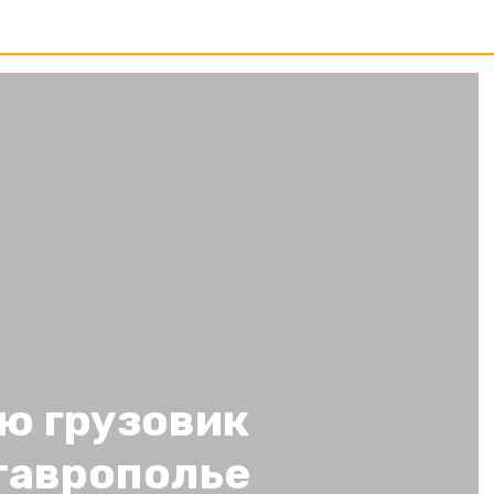
ю грузовик
таврополье