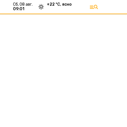
сб, 08 авг.
+
22
°С,
ясно
09:01