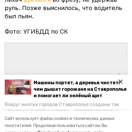
руль. Позже выяснилось, что водитель
был пьян.
Фото: УГИБДД по СК
Машины портят, а деревья чистят:
чем дышат горожане на Ставрополье
и помогает ли зелёный щит
Вокруг многих городов Ставрополья созданы так
называемые зелёные пояса — лесопарковые зоны,
снижающие негативное воздействие выхлопных
Сайт использует файлы cookies и технических данных
газов на атмосферу. Справляются ли они с
посетителей.
Продолжая пользоваться сайтом, Вы
постоянно растущим потоком автотранспорта и