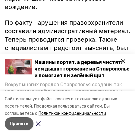
вождение.
По факту нарушения правоохранители
составили административный материал.
Теперь проводится проверка. Также
специалистам предстоит выяснить, был
ли водитель трезв в момент ДТП.
Машины портят, а деревья чистят:
Автомобиль пострадавшего
чем дышат горожане на Ставрополье
восстановлению практически не
и помогает ли зелёный щит
подлежит.
Вокруг многих городов Ставрополья созданы так
называемые зелёные пояса — лесопарковые зоны,
Ранее в Изобильном в аварии
погиб
снижающие негативное воздействие выхлопных
Сайт использует файлы cookies и технических данных
газов на атмосферу. Справляются ли они с
водитель без прав.
посетителей.
Продолжая пользоваться сайтом, Вы
постоянно растущим потоком автотранспорта и
соглашаетесь с
Политикой конфиденциальности
каким воздухом дышат жители края, узнала
Принять
корреспондент «Победы26».
Авторы:
Ольга Дьякова