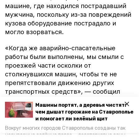
машине, где находился пострадавший
мужчина, поскольку из-за повреждений
кузова оборудование пострадало и
могло взорваться.
«Когда же аварийно-спасательные
работы были выполнены, мы смыли с
проезжей части осколки от
столкнувшихся машин, чтобы те не
препятствовали движению других
транспортных средств», — сообщил
начальник ПЧ № 161 ПАСС СК села
Машины портят, а деревья чистят:
Дмитриевского Александр Зинченко.
чем дышат горожане на Ставрополье
и помогает ли зелёный щит
А до этого в аварии с тремя авто
Вокруг многих городов Ставрополья созданы так
пострадали
четыре ставропольца.
называемые зелёные пояса — лесопарковые зоны,