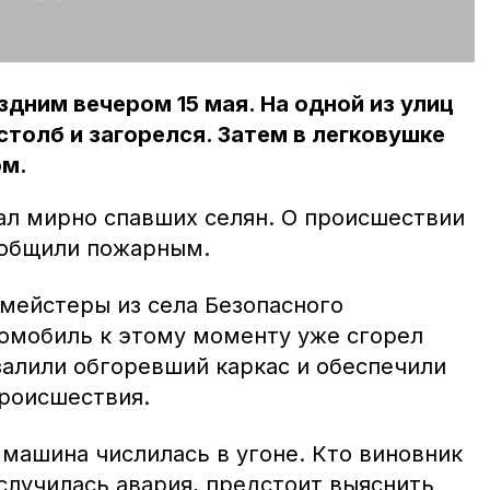
:
дним вечером 15 мая. На одной из улиц
столб и загорелся. Затем в легковушке
ом.
гал мирно спавших селян. О происшествии
ообщили пожарным.
мейстеры из села Безопасного
томобиль к этому моменту уже сгорел
залили обгоревший каркас и обеспечили
происшествия.
 машина числилась в угоне. Кто виновник
случилась авария, предстоит выяснить