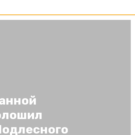
нанной
олошил
Подлесного