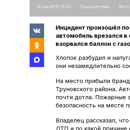
16 мая 2019, 16:54
Происшествия
Фото
Инцидент произошёл поз
автомобиль врезался в 
взорвался баллон с газ
Хлопок разбудил и напу
они незамедлительно с
На место прибыли бранд
Труновского района. Ав
почти дотла. Пожарные 
безопасность на месте 
Владелец рассказал, что
ДТП и по какой причине 