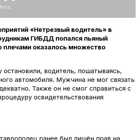
Фото:
оприятий «Нетрезвый водитель» в
рудникам ГИБДД попался пьяный
го плечами оказалось множество
у остановили, водитель, пошатываясь,
ного автомобиля. Мужчина не мог связать
адекватно. Также он не смог справиться с
процедуру освидетельствования
ставрополец ранее был лишён прав на