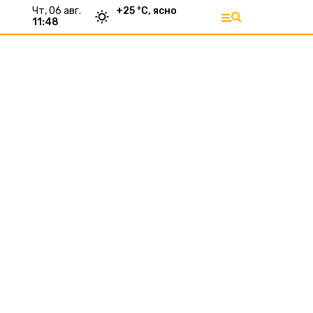
чт, 06 авг.
+
25
°С,
ясно
11:48