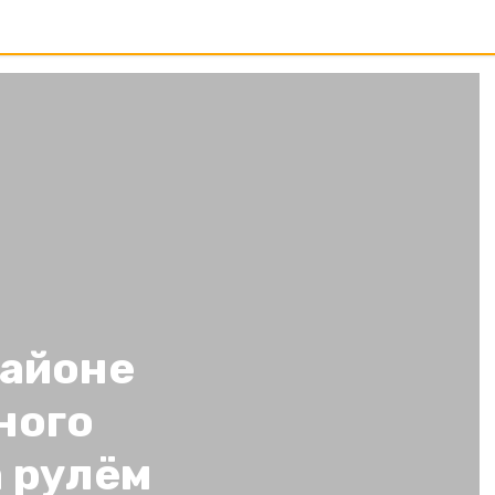
районе
ного
 рулём