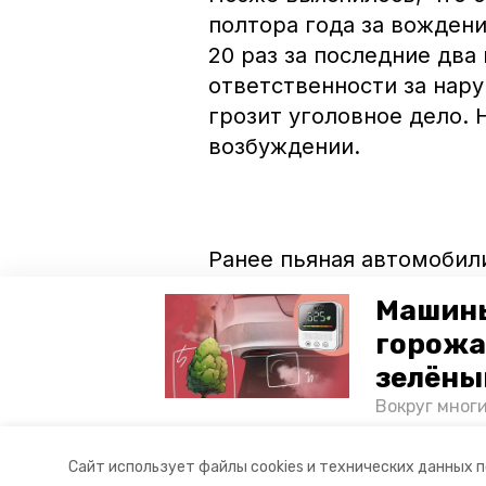
полтора года за вождени
20 раз за последние два
ответственности за нар
грозит уголовное дело. 
возбуждении.
Ранее пьяная автомобил
Красногвардейском райо
Машины
горожа
зелёны
Видео - ГУ МВД по СК.
Вокруг мног
лесопарковы
атмосферу. 
Авторы:
Александра Васильева
Сайт использует файлы cookies и технических данных 
и каким воз