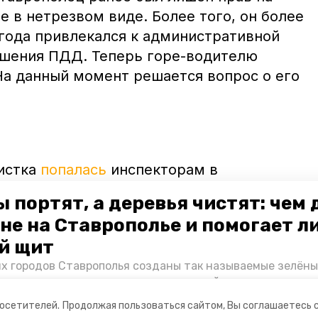
е в нетрезвом виде. Более того, он более
 года привлекался к административной
ушения ПДД. Теперь горе-водителю
На данный момент решается вопрос о его
истка
попалась
инспекторам в
не.
 портят, а деревья чистят: чем
не на Ставрополье и помогает л
й щит
их городов Ставрополья созданы так называемые зелёны
е зоны, снижающие негативное воздействие выхлопных 
Справляются ли они с постоянно растущим потоком авт
посетителей.
Продолжая пользоваться сайтом, Вы соглашаетесь 
духом дышат жители края, узнала корреспондент «Побе