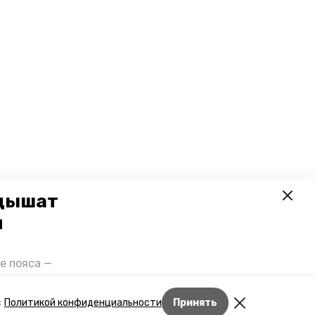
 дышат
и
е пояса —
газов на
отранспорта
Лента новостей
с
Политикой конфиденциальности
Принять
ды26».