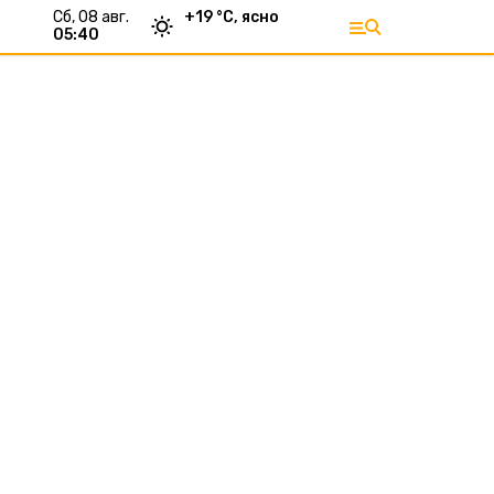
сб, 08 авг.
+
19
°С,
ясно
05:40