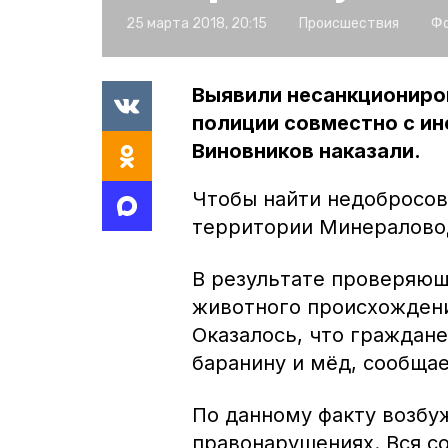
25 марта 2018, 20:15
Происшествия
Фо
Выявили несанкциониро
полиции совместно с ин
Виновников наказали.
Чтобы найти недобросов
территории Минераловод
В результате проверяющ
животного происхождени
Оказалось, что граждан
баранину и мёд, сообща
По данному факту возбу
правонарушениях. Вся с