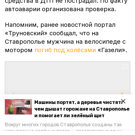
средства в ДТП не пострадал. По факту
автоаварии организована проверка.
Напомним, ранее новостной портал
«Труновский» сообщал, что на
Ставрополье мужчина на велосипеде с
мотором
погиб под колёсами
«Газели».
Машины портят, а деревья чистят:
чем дышат горожане на Ставрополье
и помогает ли зелёный щит
Вокруг многих городов Ставрополья созданы так
называемые зелёные пояса — лесопарковые зоны,