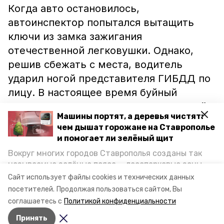
Когда авто остановилось,
автоинспектор попытался вытащить
ключи из замка зажигания
отечественной легковушки. Однако,
решив сбежать с места, водитель
ударил ногой представителя ГИБДД по
лицу. В настоящее время буйный
ставрополец находится под подпиской о
Машины портят, а деревья чистят:
невыезде, а в его отношении
чем дышат горожане на Ставрополье
возбуждено уголовное дело.
и помогает ли зелёный щит
Вокруг многих городов Ставрополья созданы так
Напомним, в минувшем году другой
называемые зелёные пояса — лесопарковые зоны,
недобросовестный автомобилист
снижающие негативное воздействие выхлопных
Сайт использует файлы cookies и технических данных
газов на атмосферу. Справляются ли они с
устроил погоню в Предгорном районе
.
посетителей.
Продолжая пользоваться сайтом, Вы
постоянно растущим потоком автотранспорта и
соглашаетесь с
Политикой конфиденциальности
каким воздухом дышат жители края, узнала
Принять
корреспондент «Победы26».
Авторы:
Дарья Шац