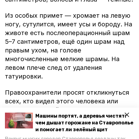
Из особых примет — хромает на левую
ногу, сутулится, имеет усы и бороду. На
животе есть послеоперационный шрам
5–7 сантиметров, ещё один шрам над
правым ухом, на голове
многочисленные мелкие шрамы. На
левом плече след от удаления
татуировки.
Правоохранители просят откликнуться
всех, кто видел этого человека или
знает, где он сейчас находится. Телефон
Машины портят, а деревья чистят:
для связи: 8 (865-45) 2-46-52, 02.
чем дышат горожане на Ставрополье
и помогает ли зелёный щит
Ранее информационный портал
Вокруг многих городов Ставрополья созданы так