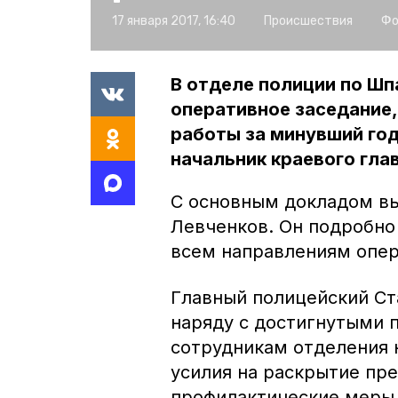
17 января 2017, 16:40
Происшествия
Фо
В отделе полиции по Ш
оперативное заседание,
работы за минувший год
начальник краевого гла
С основным докладом в
Левченков. Он подробно
всем направлениям опер
Главный полицейский Ст
наряду с достигнутыми
сотрудникам отделения
усилия на раскрытие пр
профилактические меры 