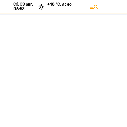
сб, 08 авг.
+
18
°С,
ясно
06:53