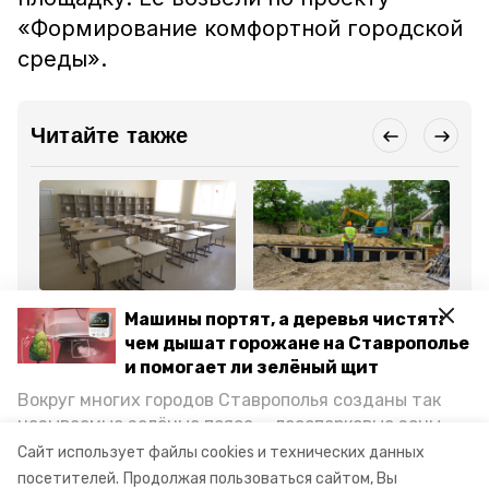
«Формирование комфортной городской
среды».
Читайте также
Сельское хозяйство
Общество
Сел
Машины портят, а деревья чистят:
21 июля 2025, 17:45
18 июля 2025, 15:15
20
Число учебных
11 мостов
В 
чем дышат горожане на Ставрополье
заведений для аграриев
отремонтируют на
Тр
и помогает ли зелёный щит
увеличивается на
Ставрополье к концу
за
Ставрополье
года
су
Вокруг многих городов Ставрополья созданы так
са
называемые зелёные пояса — лесопарковые зоны,
снижающие негативное воздействие выхлопных
Все новости
Сайт использует файлы cookies и технических данных
газов на атмосферу. Справляются ли они с
посетителей.
Продолжая пользоваться сайтом, Вы