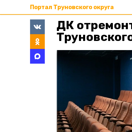
Портал Труновского округа
ДК отремонт
Труновского