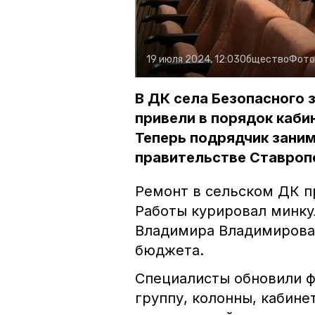
19 июля 2024, 12:03
Общество
Фото
В ДК села Безопасного
привели в порядок каби
Теперь подрядчик зани
правительстве Ставроп
Ремонт в сельском ДК п
Работы курировал минку
Владимира Владимирова.
бюджета.
Специалисты обновили ф
группу, колонны, кабине