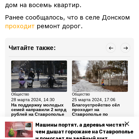
дом на восемь квартир.
Ранее сообщалось, что в селе Донском
проходит
ремонт дорог.
Читайте также:
Общество
Общество
Об
28 марта 2024, 14:30
25 марта 2024, 17:06
1 
На поддержку молодых
Благоустройство сёл
Со
семей направили 2 млрд
проходит на
жи
рублей на Ставрополье
Ставрополье по
от
госпрограмме
Ст
ми
Машины портят, а деревья чистят:
чем дышат горожане на Ставрополье
Все новости
и помогает ли зелёный щит