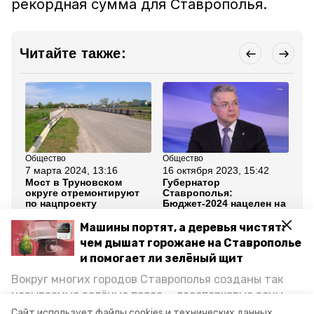
рекордная сумма для Ставрополья.
Читайте также:
Общество
Общество
Об
7 марта 2024, 13:16
16 октября 2023, 15:42
21
Мост в Труновском
Губернатор
На
округе отремонтируют
Ставрополья:
го
по нацпроекту
Бюджет-2024 нацелен на
ма
развитие социальной
до
сферы
Машины портят, а деревья чистят:
чем дышат горожане на Ставрополье
Все новости
и помогает ли зелёный щит
Вокруг многих городов Ставрополья созданы так
называемые зелёные пояса — лесопарковые зоны,
ставропольский край
владимир владимиров
снижающие негативное воздействие выхлопных
Сайт использует файлы cookies и технических данных