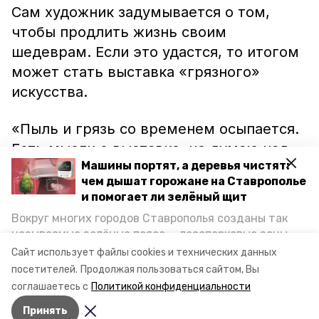
Сам художник задумывается о том,
чтобы продлить жизнь своим
шедеврам. Если это удастся, то итогом
может стать выставка «грязного»
искусства.
«Пыль и грязь со временем осыпается.
Есть мысли о выставке, но думаю над
Машины портят, а деревья чистят:
тем, как сохранять эти рисунки, чтобы
чем дышат горожане на Ставрополье
они не смывались. Чтобы можно было
и помогает ли зелёный щит
отдельно рисовать не именно на
Вокруг многих городов Ставрополья созданы так
машинах, а на металле и поместить в
называемые зелёные пояса — лесопарковые зоны,
рамку», —
рассказал
Артём Ананов
снижающие негативное воздействие выхлопных
Сайт использует файлы cookies и технических данных
газов на атмосферу. Справляются ли они с
«Победе26».
посетителей.
Продолжая пользоваться сайтом, Вы
постоянно растущим потоком автотранспорта и
соглашаетесь с
Политикой конфиденциальности
каким воздухом дышат жители края, узнала
Принять
корреспондент «Победы26».
Авторы:
Мила Гень