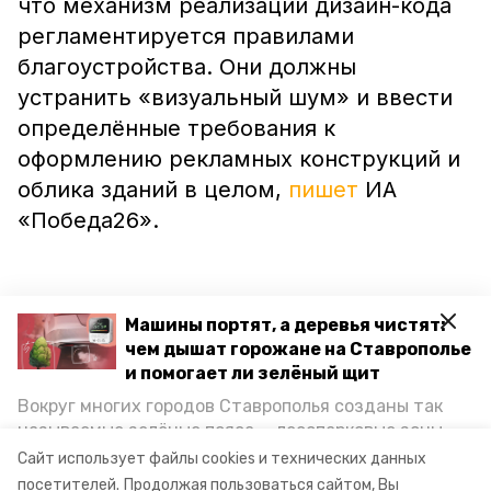
что механизм реализации дизайн-кода
регламентируется правилами
благоустройства. Они должны
устранить «визуальный шум» и ввести
определённые требования к
оформлению рекламных конструкций и
облика зданий в целом,
пишет
ИА
«Победа26».
Машины портят, а деревья чистят:
«Вышеуказанные нормативно-правовые
чем дышат горожане на Ставрополье
акты обязательны для исполнения всеми
и помогает ли зелёный щит
гражданами и юридическими лицами»,
Вокруг многих городов Ставрополья созданы так
— добавили в администрации.
называемые зелёные пояса — лесопарковые зоны,
снижающие негативное воздействие выхлопных
Сайт использует файлы cookies и технических данных
газов на атмосферу. Справляются ли они с
посетителей.
Продолжая пользоваться сайтом, Вы