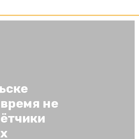
ьске
овремя не
ётчики
ах