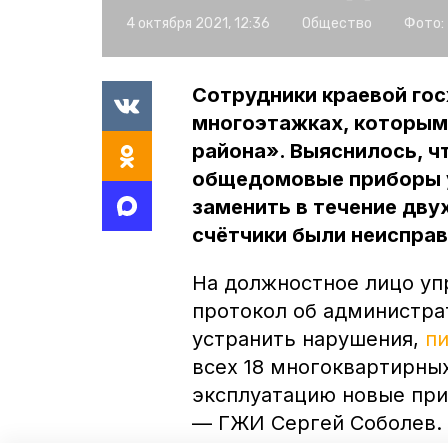
4 октября 2021, 12:36
Общество
Фото:
Сотрудники краевой гос
многоэтажках, которым
района». Выяснилось, чт
общедомовые приборы у
заменить в течение дву
счётчики были неиспра
На должностное лицо уп
протокол об администра
устранить нарушения,
п
всех 18 многоквартирных
эксплуатацию новые при
— ГЖИ Сергей Соболев.