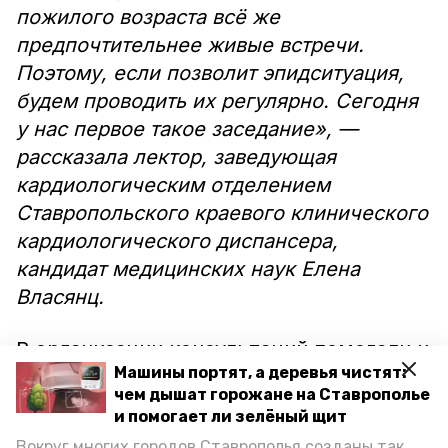
пожилого возраста всё же
предпочтительнее живые встречи.
Поэтому, если позволит эпидситуация,
будем проводить их регулярно. Сегодня
у нас первое такое заседание», —
рассказала лектор, заведующая
кардиологическим отделением
Ставропольского краевого клинического
кардиологического диспансера,
кандидат медицинских наук Елена
Власянц.
В организации консультаций помогали и
Машины портят, а деревья чистят:
волонтёры-медики — старшеклассники,
чем дышат горожане на Ставрополье
которые планируют стать врачами. Они
и помогает ли зелёный щит
раздали присутствующим анкеты
Вокруг многих городов Ставрополья созданы так