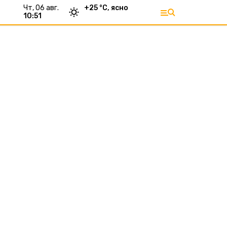
чт, 06 авг.
+
25
°С,
ясно
10:51