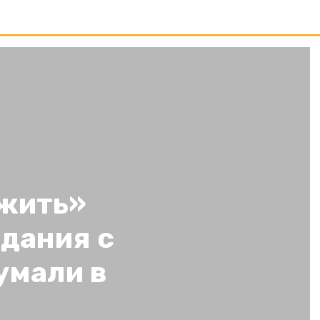
жить»
дания с
умали в