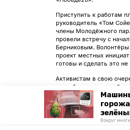
Приступить к работам п
руководитель «Том Сойе
члены Молодёжного парл
провели встречу с нача
Берниковым. Волонтёры 
проект местных инициат
готовы и сделать это не
Активистам в свою очер
разработке проекта бла
Машины
«Развитие сельских терр
горожа
добровольцы помогут пр
администрации до больн
зелёны
топографической съёмки,
Вокруг мног
лесопарковы