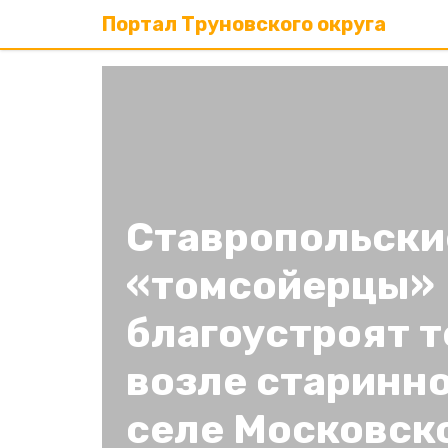
Портал Труновского округа
Ставропольски
«томсойерцы»
благоустроят 
возле старинно
селе Московск