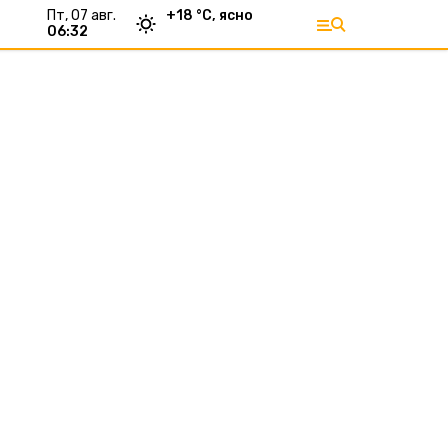
пт, 07 авг.
+
18
°С,
ясно
06:32