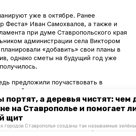
ланируют уже в октябре. Ранее
р Феста» Иван Самохвалов, а также и
амента при думе Ставропольского края
льником администрации села Виктором
планировали «добавить» свои планы в
ив, однако сметы на будущий год уже
 получилось.
едь предложили поучаствовать в
гоустройства в рамках программы
 портят, а деревья чистят: чем
иторий» на 2022 год. Теперь
не на Ставрополье и помогает л
ивести в порядок территорию от местной
ицы. Сейчас волонтёры жду результаты
й щит
 чтобы приступить к разработке проекта.
их городов Ставрополья созданы так называемые зелёны
е зоны, снижающие негативное воздействие выхлопных 