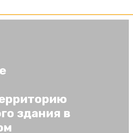
е
территорию
го здания в
ом