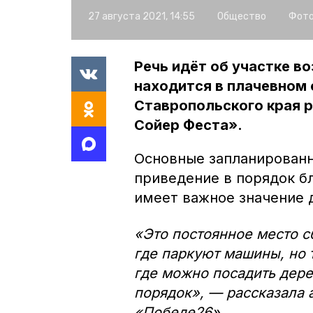
27 августа 2021, 14:55
Общество
Фото
Речь идёт об участке в
находится в плачевном 
Ставропольского края 
Сойер Феста».
Основные запланированн
приведение в порядок б
имеет важное значение 
«Это постоянное место с
где паркуют машины, но 
где можно посадить дере
порядок», — рассказала 
«Победе26».