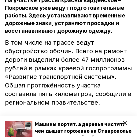
На участке трассы Красногвардейское –
Покровское уже ведут подготовительные
работы. Здесь устанавливают временные
дорожные знаки, устраняют просадки и
восстанавливают дорожную одежду.
В том числе на трассе ведут
обустройство обочин. Всего на ремонт
дороги выделили более 47 миллионов
рублей в рамках краевой госпрограммы
«Развитие транспортной системы».
Общая протяжённость участка
составила пять километров, сообщили в
региональном правительстве.
Всего в текущем году на Ставрополье
Машины портят, а деревья чистят:
отремонтируют 600 километров дорог
чем дышат горожане на Ставрополье
в рамках госпрограммы и нацпроекта