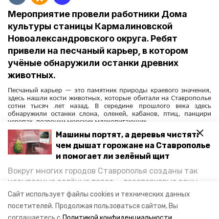
Мероприятие провели работники Дома
культуры станицы Кармалиновской
Новоалександровского округа. Ребят
привели на песчаный карьер, в котором
учёные обнаружили останки древних
животных.
Песчаный карьер — это памятник природы краевого значения,
здесь нашли кости животных, которые обитали на Ставрополье
сотни тысяч лет назад. В середине прошлого века здесь
обнаружили останки слона, оленей, кабанов, птиц, панцири
черепах, позвонки морских млекопитающих.
В правительстве Ставрополья рассказали, что экскурсию начали с
Машины портят, а деревья чистят:
истории о карьере. Также школьникам предложили по рисункам
чем дышат горожане на Ставрополье
находок учёных угадать, кто на них изображён, и дали
и помогает ли зелёный щит
подержать в руках огромный зуб древнего животного.
В завершении экскурсии дети записали познавательное видео
Вокруг многих городов Ставрополья созданы так
для соцсетей, в котором призвали беречь природу и
называемые зелёные пояса — лесопарковые зоны,
интересоваться заповедными местами родного края.
снижающие негативное воздействие выхлопных
Сайт использует файлы cookies и технических данных
газов на атмосферу. Справляются ли они с
посетителей.
Продолжая пользоваться сайтом, Вы
Авторы:
Светлана Наздрачёва
постоянно растущим потоком автотранспорта и
соглашаетесь с
Политикой конфиденциальности