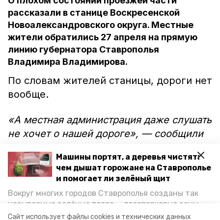
О плохом состоянии проезжей части
рассказали в станице Воскресенской
Новоалександровского округа. Местные
жители обратились 27 апреля на прямую
линию губернатора Ставрополья
Владимира Владимирова.
По словам жителей станицы, дороги нет
вообще.
«А местная администрация даже слушать
не хочет о нашей дороге», — сообщили
горожане.
Машины портят, а деревья чистят:
чем дышат горожане на Ставрополье
Как
пишет
информационное агентство
и помогает ли зелёный щит
«Победа26», глава региона Владимир
Вокруг многих городов Ставрополья созданы так
Владимиров взял вопрос на контроль. В
называемые зелёные пояса — лесопарковые зоны,
ситуацию должен вмешаться глава
снижающие негативное воздействие выхлопных
Сайт использует файлы cookies и технических данных