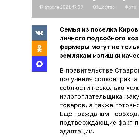
17 апреля 2021, 19:39
Общество
Фото:
Семья из поселка Киров
личного подсобного хоз
фермеры могут не тольк
землякам излишки качес
В правительстве Ставроп
получения соцконтракта
соблюсти несколько усло
налогоплательщика, зак
товаров, а также готов
Ещё гражданам необходи
подтверждающие факт п
адаптации.