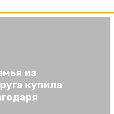
емья из
руга купила
агодаря