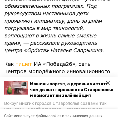
образовательных программах. Под
руководством наставников дети
проявляют инициативу, день за днём
погружаясь в мир технологий,
воплощают в жизнь самые смелые
идеи», — рассказала руководитель
центра «Орбита» Наталья Сапрыкина.
Как
пишет
ИА «Победа26», сеть
центров молодёжного инновационного
творчества действует в рамках
Машины портят, а деревья чистят:
реализации государственной
чем дышат горожане на Ставрополье
программы Ставропольского края
и помогает ли зелёный щит
«Экономическое развитие и
Вокруг многих городов Ставрополья созданы так
инновационная экономика».
называемые зелёные пояса — лесопарковые зоны,
снижающие негативное воздействие выхлопных
Сайт использует файлы cookies и технических данных