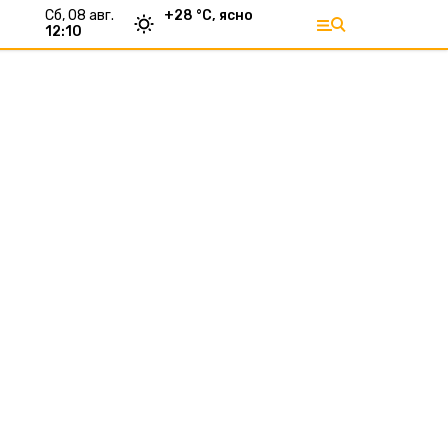
сб, 08 авг.
+
28
°С,
ясно
12:10