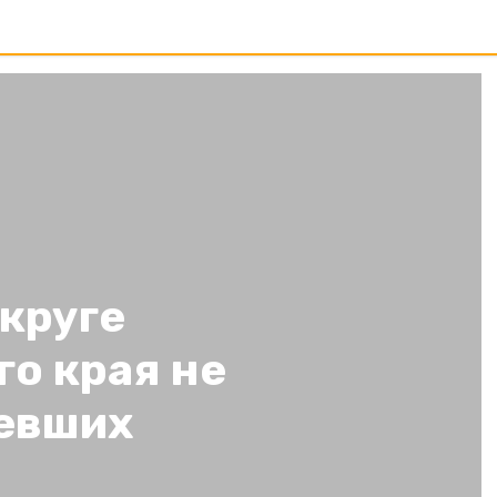
круге
о края не
евших