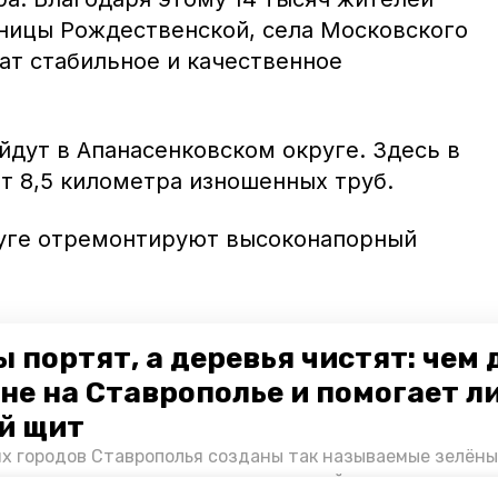
аницы Рождественской, села Московского
ат стабильное и качественное
дут в Апанасенковском округе. Здесь в
т 8,5 километра изношенных труб.
уге отремонтируют высоконапорный
руют реализовать несколько проектов в
 портят, а деревья чистят: чем
тая вода», входящего в нацпроект «Жильё
не на Ставрополье и помогает л
деральных программ по развитию
плексного развития сельских территорий,
й щит
мм.
их городов Ставрополья созданы так называемые зелёны
е зоны, снижающие негативное воздействие выхлопных 