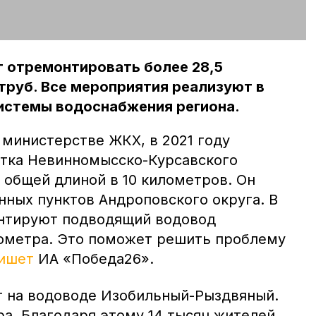
 отремонтировать более 28,5
труб. Все мероприятия реализуют в
истемы водоснабжения региона.
 министерстве ЖКХ, в 2021 году
тка Невинномысско-Курсавского
 общей длиной в 10 километров. Он
нных пунктов Андроповского округа. В
нтируют подводящий водовод
ометра. Это поможет решить проблему
ишет
ИА «Победа26».
 на водоводе Изобильный-Рыздвяный.
ра. Благодаря этому 14 тысяч жителей