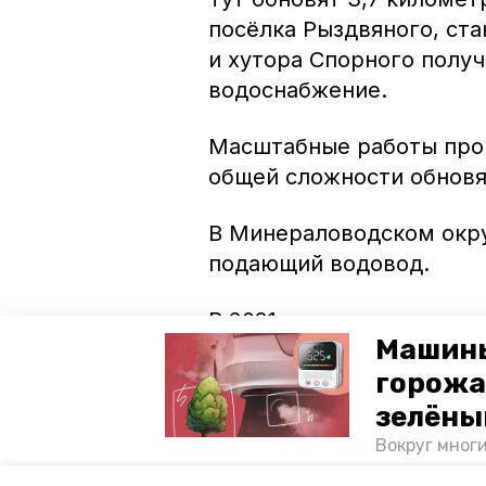
посёлка Рыздвяного, ст
и хутора Спорного получ
водоснабжение.
Масштабные работы прой
общей сложности обновя
В Минераловодском окр
подающий водовод.
В 2021 году также плани
Машины
рамках регпроекта «Чис
горожа
и городская среда», фе
Северного Кавказа, ком
зелёны
а также краевых програ
Вокруг мног
лесопарковы