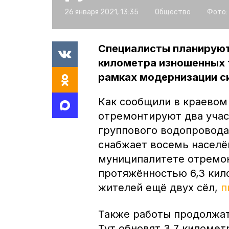
26 января 2021, 13:35
Общество
Фото:
Специалисты планируют
километра изношенных 
рамках модернизации с
Как сообщили в краевом
отремонтируют два учас
группового водопровода
снабжает восемь населё
муниципалитете отремо
протяжённостью 6,3 кил
жителей ещё двух сёл,
п
Также работы продолжат
Тут обновят 3,7 километ