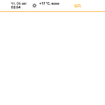
чт, 06 авг.
+
17
°С,
ясно
02:54