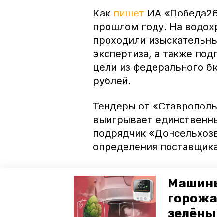
Как
пишет
ИА «Победа26»
прошлом году. На водох
проходили изыскательны
экспертиза, а также под
цели из федерального б
рублей.
Тендеры от «Ставрополь
выигрывает единственны
подрядчик «Донсельхозв
определения поставщика
Узнать о дальнейших пл
Машины
удалось: руководитель 
горожа
сославшись на болезнь,
зелёны