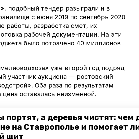
, подобный тендер разыграли и в
ранилище с июня 2019 по сентябрь 2020
е работы, разработка смет, их
готовка рабочей документации. На эти
юджета было потрачено 40 миллионов
мелиоводхоза» уже второй год подряд
й участник аукциона — ростовский
одстрой». Оба раза по результатам
 цена оставалась неизменной.
анах по реконструкции водохранилища не
 портят, а деревья чистят: чем
филиала федерального учреждения,
не на Ставрополье и помогает л
 не смог дать оперативный комментарий.
й щит