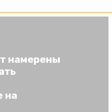
ет намерены
ать
 на