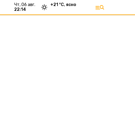
чт, 06 авг.
+
21
°С,
ясно
22:14