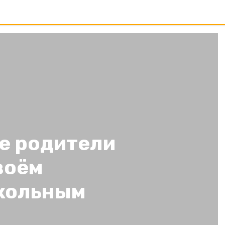
е родители
воём
кольным