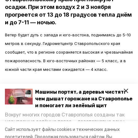
осадки. При этом воздух 2 и 3 ноября
прогреется от 13 до 18 градусов тепла днём
и до 7-11 — ночью.
Ветер будет дуть с запада и юго-востока, поднимаясь до 5-10
метров в секунду. Гидрометцентр Ставропольского края
сообщает, что в регионе сохраняется высокая и чрезвычайная
пожароопасность. В юго-восточных районах — 5 класс, а в
южной части края местами ожидается — 4 класс.
Также в Ставрополе в ночь с воскресенья на понедельник
Машины портят, а деревья чистят:
осадки продолжатся, столбики термометров опустятся до
чем дышат горожане на Ставрополье
отметки 8-10 градусов. В начале недели дневная температура
и помогает ли зелёный щит
будет достигать 14-16 градусов, а ночью — 7-9 градусов.
Вокруг многих городов Ставрополья созданы так
Кроме этого 2 ноября скорость ветра в тёмное время суток
называемые зелёные пояса — лесопарковые зоны,
снижающие негативное воздействие выхлопных
достигнет 7-10 метров в секунду, а 3 числа стихнет до 5-7
Сайт использует файлы cookies и технических данных
газов на атмосферу. Справляются ли они с
посетителей.
Продолжая пользоваться сайтом, Вы
метров,
пишет
ИА «Победа26».