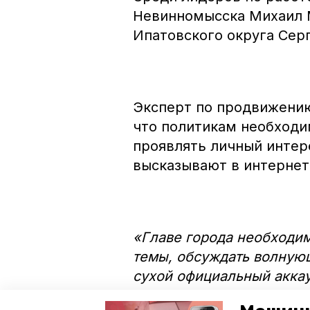
Невинномысска Михаил М
Ипатовского округа Сер
Эксперт по продвижению
что политикам необходи
проявлять личный интер
высказывают в интернет
«Главе города необходим
темы, обсуждать волнующ
сухой официальный аккау
официозом, канцелярщино