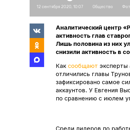
12 сентября 2020, 10:07
Общество
Фот
Аналитический центр «
активность глав ставро
Лишь половина из них у
снизили активность в с
Как
сообщают
эксперты 
отличились главы Трунов
зафиксировано самое си
аккаунтов. У Евгения Вы
по сравнению с июлем уп
Среди лидеров по работе