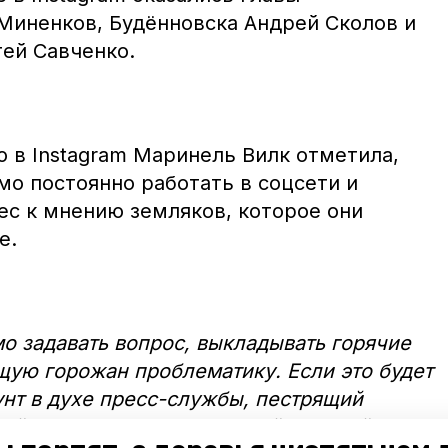
иненков, Будённовска Андрей Сколов и
гей Савченко.
 в Instagram Маринель Вилк отметила,
мо постоянно работать в соцсети и
ес к мнению земляков, которое они
е.
о задавать вопрос, выкладывать горячие
ую горожан проблематику. Если это будет
нт в духе пресс-службы, пестрящий
й и далёких от обывателей событий, это