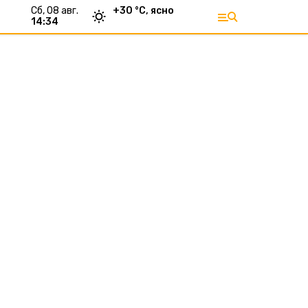
сб, 08 авг.
+
30
°С,
ясно
14:34