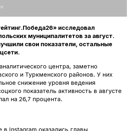
о:
Рейтинг.Победа26» исследовал
польских муниципалитетов за август.
лучшили свои показатели, остальные
оцсети.
аналитического центра, заметно
ского и Туркменского районов. У них
льное снижение уровня ведения
соцкого показатель активность в августе
ал на 26,7 процента.
 в Instagram оказались главы