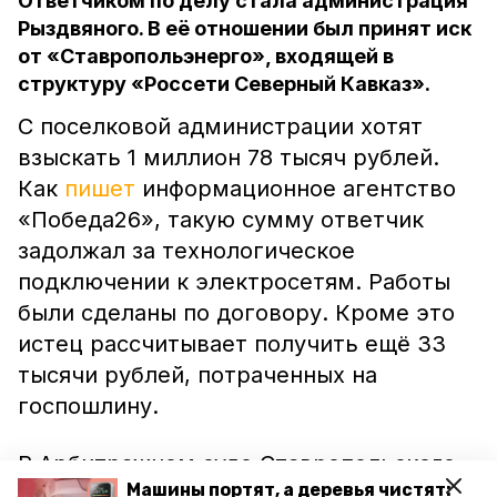
Ответчиком по делу стала администрация
Рыздвяного. В её отношении был принят иск
от «Ставропольэнерго», входящей в
структуру «Россети Северный Кавказ».
С поселковой администрации хотят
взыскать 1 миллион 78 тысяч рублей.
Как
пишет
информационное агентство
«Победа26», такую сумму ответчик
задолжал за технологическое
подключении к электросетям. Работы
были сделаны по договору. Кроме это
истец рассчитывает получить ещё 33
тысячи рублей, потраченных на
госпошлину.
В Арбитражном суде Ставропольского
Машины портят, а деревья чистят:
края приняли исковое заявление в