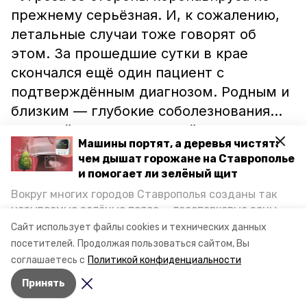
прежнему серьёзная. И, к сожалению,
летальные случаи тоже говорят об
этом. За прошедшие сутки в крае
скончался ещё один пациент с
подтверждённым диагнозом. Родным и
близким — глубокие соболезнования...
Пожалуйста, не подвергайте риску
Машины портят, а деревья чистят:
здоровье и жизнь», – сказал Владимир
чем дышат горожане на Ставрополье
Владимиров.
и помогает ли зелёный щит
Вокруг многих городов Ставрополья созданы так
Тем воременем медикам и сотрудникам
называемые зелёные пояса — лесопарковые зоны,
соцслужб Изобильного
передали
снижающие негативное воздействие выхлопных
Сайт использует файлы cookies и технических данных
газов на атмосферу. Справляются ли они с
партию СИЗов.
посетителей.
Продолжая пользоваться сайтом, Вы
постоянно растущим потоком автотранспорта и
соглашаетесь с
Политикой конфиденциальности
каким воздухом дышат жители края, узнала
Принять
корреспондент «Победы26».
Авторы:
Сталина Лесь-Нелина