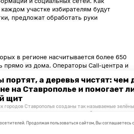
формации и социальных сетей. Как
 каждом участке избирателям будут
тки, предложат обработать руки
торых в регионе насчитывается более 650
ь прямо из дома. Операторы Call-центра и
бзванивать ставропольцев из группы
 портят, а деревья чистят: чем
колько из них придут на участки, а
не на Ставрополье и помогает л
дома. Оказалось, что принять участие в
й щит
уции из дома намерены больше 75%
их городов Ставрополья созданы так называемые зелёны
арненском районе их доля достигает
е зоны, снижающие негативное воздействие выхлопных 
Справляются ли они с постоянно растущим потоком авт
посетителей.
Продолжая пользоваться сайтом, Вы соглашаетесь 
духом дышат жители края, узнала корреспондент «Побе