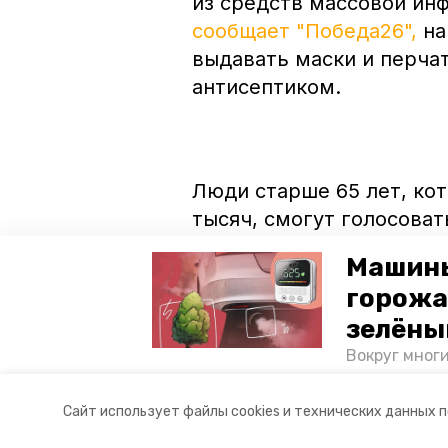
из средств массовой ин
сообщает "Победа26",
на
выдавать маски и перча
антисептиком.
Люди старше 65 лет, ко
тысяч, смогут голосоват
волонтеры продолжают о
Машины
риска, чтобы выяснить, с
горожа
сколько проголосуют из 
зелёны
голосовании по Констит
Вокруг мног
опрошенных. А в Благод
лесопарковы
100%.
атмосферу. 
Сайт использует файлы cookies и технических данных 
и каким воз