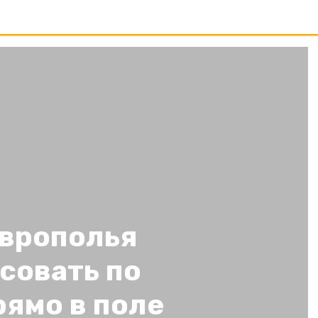
врополья
совать по
рямо в поле