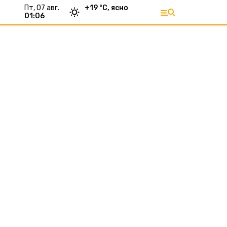
пт, 07 авг.
+
19
°С,
ясно
01:06