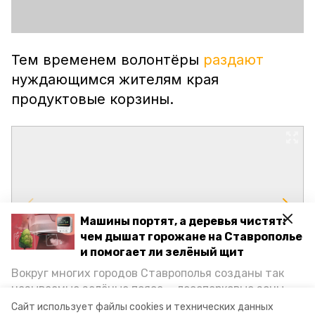
Тем временем волонтёры
раздают
нуждающимся жителям края
продуктовые корзины.
Машины портят, а деревья чистят:
чем дышат горожане на Ставрополье
и помогает ли зелёный щит
Вокруг многих городов Ставрополья созданы так
называемые зелёные пояса — лесопарковые зоны,
снижающие негативное воздействие выхлопных
Сайт использует файлы cookies и технических данных