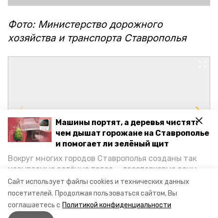
Фото: Министерство дорожного
хозяйства и транспорта Ставрополья
Машины портят, а деревья чистят:
чем дышат горожане на Ставрополье
и помогает ли зелёный щит
Вокруг многих городов Ставрополья созданы так
называемые зелёные пояса — лесопарковые зоны,
снижающие негативное воздействие выхлопных
Сайт использует файлы cookies и технических данных
газов на атмосферу. Справляются ли они с
посетителей.
Продолжая пользоваться сайтом, Вы
постоянно растущим потоком автотранспорта и
соглашаетесь с
Политикой конфиденциальности
каким воздухом дышат жители края, узнала