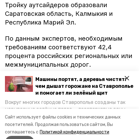
Тройку аутсайдеров образовали
Саратовская область, Калмыкия и
Республика Марий Эл.
По данным экспертов, необходимым
требованиям соответствуют 42,4
процента российских региональных или
межмуниципальных дорог.
Машины портят, а деревья чистят:
Напомним, до этого большой дорожный
чем дышат горожане на Ставрополье
ремонт
провели
в Шпаковском районе.
и помогает ли зелёный щит
Обновления коснулись трассы
Вокруг многих городов Ставрополья созданы так
Липовчанский — Темнолесская, где
называемые зелёные пояса — лесопарковые зоны,
привели в порядок 23 километра
снижающие негативное воздействие выхлопных
Сайт использует файлы cookies и технических данных
газов на атмосферу. Справляются ли они с
проезжей части.
посетителей.
Продолжая пользоваться сайтом, Вы
постоянно растущим потоком автотранспорта и
соглашаетесь с
Политикой конфиденциальности
каким воздухом дышат жители края, узнала